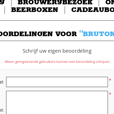
IJ
BROUWERIJBEZOEK
O
BEERBOXEN
CADEAUB
OORDELINGEN VOOR
BRUTON
Schrijf uw eigen beoordeling
Alleen geregistreerde gebruikers kunnen een beoordeling schrijven
*
el:
*
t: