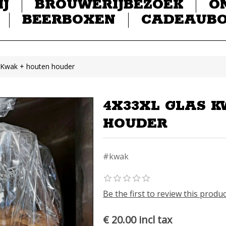
IJ
BROUWERIJBEZOEK
O
BEERBOXEN
CADEAUB
s Kwak + houten houder
4X33XL GLAS K
HOUDER
#kwak
Be the first to review this produ
€ 20.00 incl tax