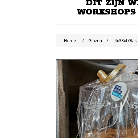
DIT ZIJN W
WORKSHOPS
Home
/
Glazen
/
4x33xl Gla