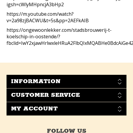
igsh=cWlyMHpncjA3bHp2
https://m.youtube.com/watch?
v=2a98zjBACWU&t=5s&pp=2AEFkAIB
https://ongewoonlekker.com/stadsbrouwerij-t-
koelschip-in-oostende/?
fbclid=IwY2xjawHrlwxleHRuA2FlbQIxMQABHe0BdcAiG
INFORMATION
CUSTOMER SERVICE
MY ACCOUNT
FOLLOW US