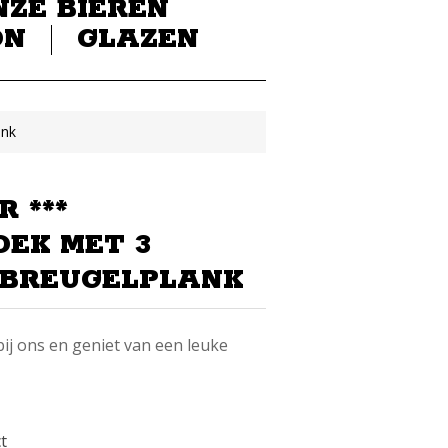
NZE BIEREN
ON
GLAZEN
ank
R ***
OEK MET 3
 BREUGELPLANK
ij ons en geniet van een leuke
ct