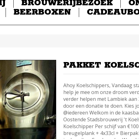
IJ
BROUWERIJBEZOEK
O
BEERBOXEN
CADEAUB
PAKKET KOELS
Ahoy Koelschippers, Vandaag 
help je mee om onze droom verde
verder helpen met Lambiek aan 
door een donatie te doen. Kies 
@iedereen Welkom in de kaasba
Oostende Stadsbrouwerij 't Koe
Koelschipper Per schijf van €1
breugelplank + 4x33cl + Bierpak