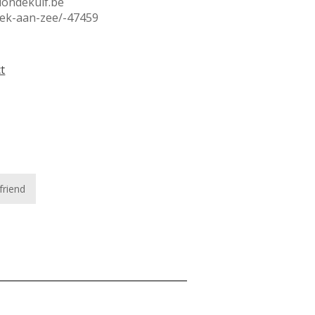
blondekuif.be
biek-aan-zee/-47459
ct