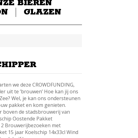
NZE BIEREN
ON
GLAZEN
CHIPPER
starten we deze CROWDFUNDING,
r uit te ’brouwen’ Hoe kan jij ons
Zee? Wel, je kan ons ondersteunen
jouw pakket en kom genieten.
r boven de stadsbrouwerij van
lschip Oostende Pakket
00 2 Brouwerijbezoeken met
ket 15 jaar Koelschip 14x33cl Wind