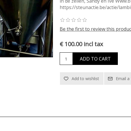
in de zeilen, Sandy en Ive Www.
https://steunactie.be/actie/lam
Be the first to review this produ
€ 100.00 incl tax