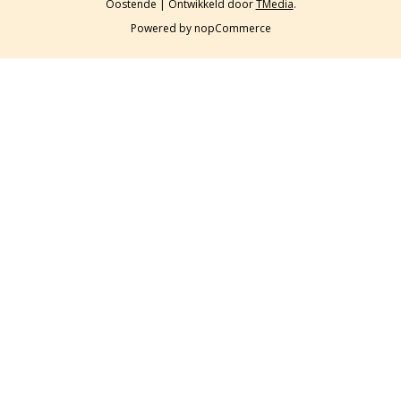
Oostende | Ontwikkeld door
TMedia
.
Powered by
nopCommerce