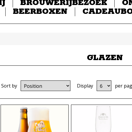
IJ
BROUWERIJBEZOEK
O
BEERBOXEN
CADEAUB
GLAZEN
Sort by
Display
per pa