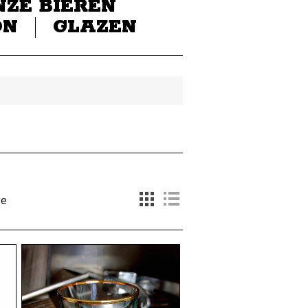
NZE BIEREN
ON
GLAZEN
ge