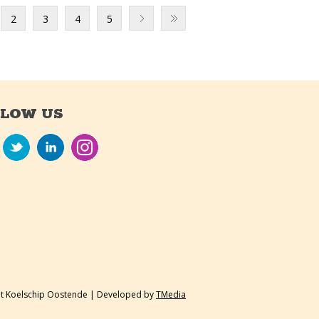
2
3
4
5
LLOW US
 't Koelschip Oostende | Developed by
TMedia