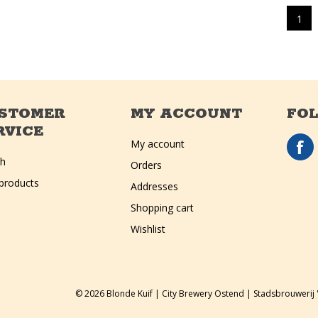
1
STOMER
MY ACCOUNT
FO
RVICE
My account
ch
Orders
products
Addresses
Shopping cart
Wishlist
© 2026 Blonde Kuif | City Brewery Ostend | Stadsbrouwerij